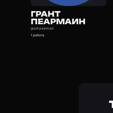
Где открыть фильмографию Грант Пеармаин?
На Movie Planner: https://movie-planner.ru/s/7149025 —
ГРАНТ
ПЕАРМАИН
grant pearmain
1 работа