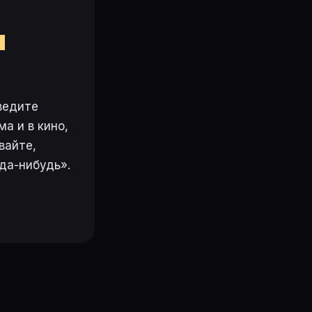
м
ведите
а и в кино,
вайте,
да-нибудь».