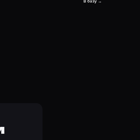
В базу →
и