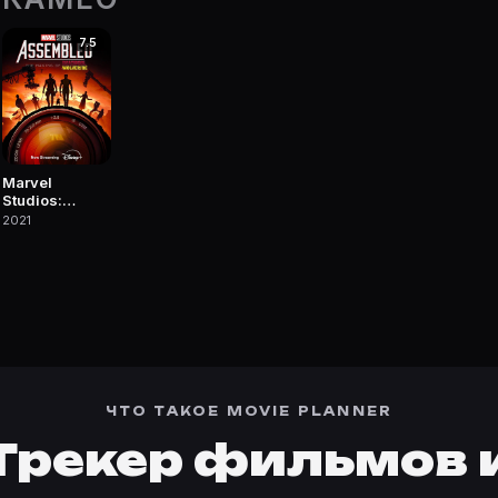
7.5
 фильмы, сериалы, роли и фото.
Marvel
Studios:
Общий сбор
2021
ЧТО ТАКОЕ MOVIE PLANNER
Трекер фильмов 