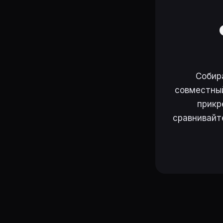
Собир
совместный
прикр
сравнивайт