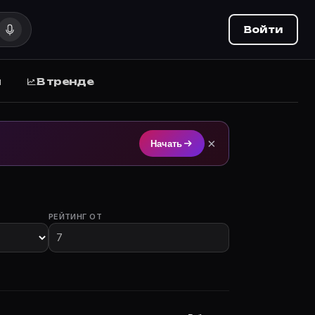
Войти
ы
В тренде
а на Movie Planner.
×
Начать
РЕЙТИНГ ОТ
с участием.