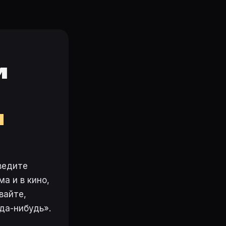
и
м
ведите
а и в кино,
вайте,
да-нибудь».