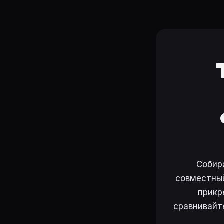
Собир
совместный
прикр
сравнивайт