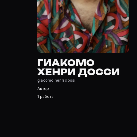
Где открыть фильмографию Гиакомо Хенри Досси?
На Movie Planner: https://movie-planner.ru/s/7150428 —
ГИАКОМО
ХЕНРИ ДОССИ
giacomo henri dossi
Актер
1 работа