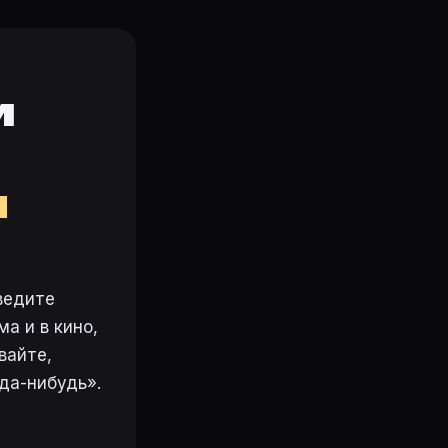
и
м
ведите
а и в кино,
вайте,
да-нибудь».