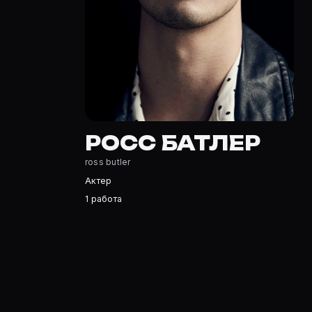
Росс Бутлер — Актер. Биография и роли на карточке Mo
Где открыть фильмографию Росс Бутлер?
На Movie Planner: https://movie-planner.ru/s/7151328 —
РОСС БАТЛЕР
ross butler
Актер
1 работа