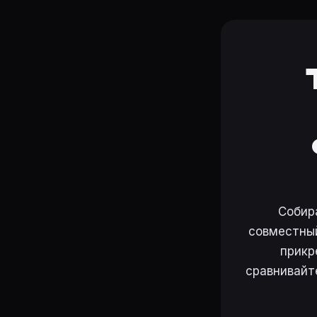
Собир
совместный
прикр
сравнивайт