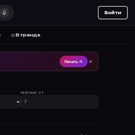
Войти
ы
В тренде
Movie Planner (movie-planner.ru).
×
Начать
РЕЙТИНГ ОТ
астием.