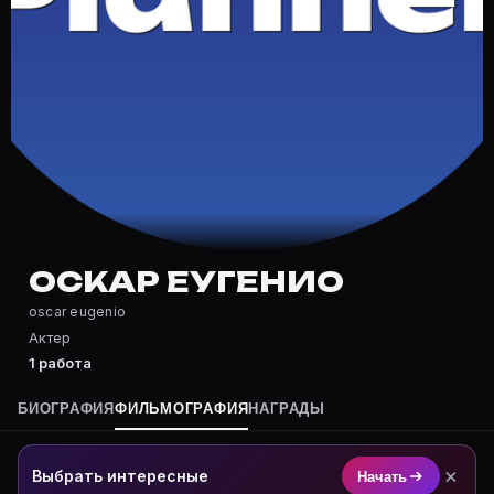
Где снимался Оскар Еугенио?
Фильмография Оскар Еугенио — на Movie Planner: http
Какие фильмы снимал(а) Оскар Еугенио?
Полный список — на Movie Planner: https://movie-pla
Кто такой(ая) Оскар Еугенио?
Оскар Еугенио — актёр. Биография и роли на карточк
Где открыть фильмографию Оскар Еугенио?
На Movie Planner: https://movie-planner.ru/s/7151910
ОСКАР ЕУГЕНИО
oscar eugenio
Актер
1 работа
БИОГРАФИЯ
ФИЛЬМОГРАФИЯ
НАГРАДЫ
×
Выбрать интересные
Начать