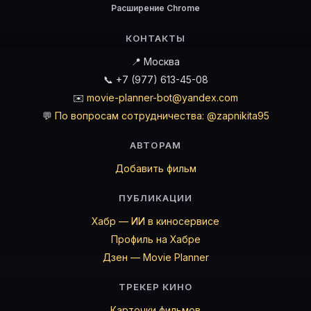
Расширение Chrome
Персона — актёр. Биография и роли на карточке Movi
Где открыть фильмографию Персона?
КОНТАКТЫ
На Movie Planner: https://movie-planner.ru/s/7152063
📍 Москва
📞 +7 (977) 613-45-08
✉️
movie-planner-bot@yandex.com
💬
По вопросам сотрудничества: @zapnikita95
АВТОРАМ
Добавить фильм
ПУБЛИКАЦИИ
Хабр — ИИ в киносервисе
Профиль на Хабре
Дзен — Movie Planner
ТРЕКЕР КИНО
Карточки фильмов