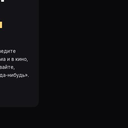
м
ведите
а и в кино,
вайте,
да-нибудь».