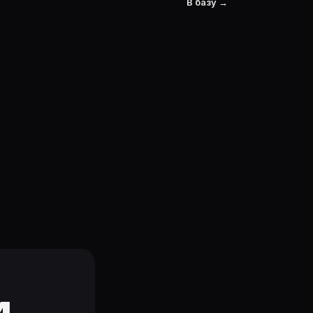
В базу →
и