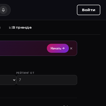
Войти
ы
В тренде
астием на Movie Planner (movie-planner.ru).
×
Начать
РЕЙТИНГ ОТ
лы с участием.