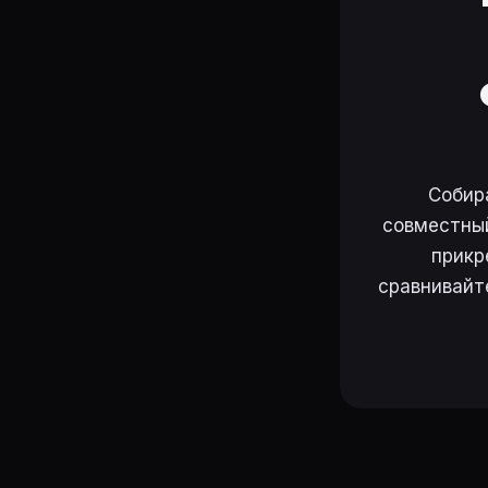
Собир
совместный
прикр
сравнивайт