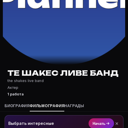
Частые вопросы о Те Шакес Ливе 
Где снимался Те Шакес Ливе Банд?
Фильмография Те Шакес Ливе Банд — на Movie Planner
Какие фильмы снимал(а) Те Шакес Ливе Банд?
Полный список — на Movie Planner: https://movie-pla
Кто такой(ая) Те Шакес Ливе Банд?
Те Шакес Ливе Банд — Актер. Биография и роли на к
Где открыть фильмографию Те Шакес Ливе Банд?
На Movie Planner: https://movie-planner.ru/s/7152212
ТЕ ШАКЕС ЛИВЕ БАНД
the shakes live band
Актер
1 работа
БИОГРАФИЯ
ФИЛЬМОГРАФИЯ
НАГРАДЫ
×
Выбрать интересные
Начать