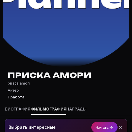
Частые вопросы о Приска Амори
Где снималась Приска Амори?
Фильмография Приска Амори — на Movie Planner: http
Какие фильмы снимал(а) Приска Амори?
Полный список — на Movie Planner: https://movie-pla
Кто такой(ая) Приска Амори?
Приска Амори — Актриса. Биография и роли на карто
Где открыть фильмографию Приска Амори?
На Movie Planner: https://movie-planner.ru/s/7152213
ПРИСКА АМОРИ
prisca amori
Актер
1 работа
БИОГРАФИЯ
ФИЛЬМОГРАФИЯ
НАГРАДЫ
×
Выбрать интересные
Начать