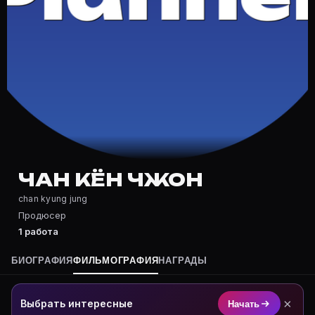
Частые вопросы о Чан Кюнг Джунг
Где снимался Чан Кюнг Джунг?
Фильмография Чан Кюнг Джунг — на Movie Planner: ht
Какие фильмы снимал(а) Чан Кюнг Джунг?
Полный список — на Movie Planner: https://movie-pla
Кто такой(ая) Чан Кюнг Джунг?
Чан Кюнг Джунг — Продюсер. Биография и роли на к
Где открыть фильмографию Чан Кюнг Джунг?
На Movie Planner: https://movie-planner.ru/s/7153716
ЧАН КЁН ЧЖОН
chan kyung jung
Продюсер
1 работа
БИОГРАФИЯ
ФИЛЬМОГРАФИЯ
НАГРАДЫ
×
Выбрать интересные
Начать