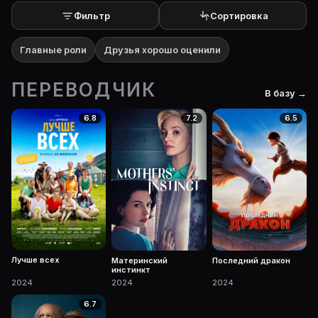
Фильтр
Сортировка
Главные роли
Друзья хорошо оценили
ПЕРЕВОДЧИК
В базу →
6.8
7.2
6.5
Лучше всех
Материнский
Последний дракон
инстинкт
2024
2024
2024
6.7