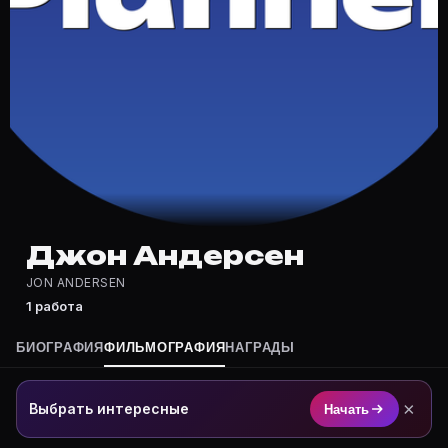
Где снимался Джон Андерсен?
Фильмография Джон Андерсен — на Movie Planner: htt
Какие фильмы снимал(а) Джон Андерсен?
Полный список — на Movie Planner: https://movie-pla
Кто такой(ая) Джон Андерсен?
Джон Андерсен — актёр. Биография и роли на карточ
Где открыть фильмографию Джон Андерсен?
На Movie Planner: https://movie-planner.ru/s/7155729
Джон Андерсен
JON ANDERSEN
1 работа
БИОГРАФИЯ
ФИЛЬМОГРАФИЯ
НАГРАДЫ
×
Выбрать интересные
Начать