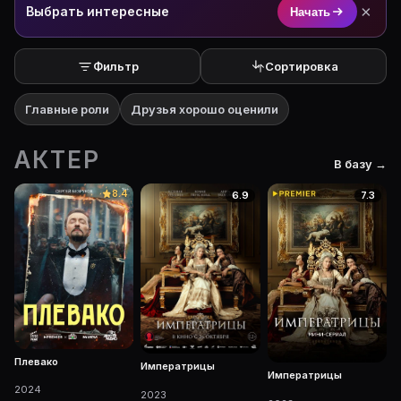
×
Выбрать интересные
Начать
Фильтр
Сортировка
Главные роли
Друзья хорошо оценили
АКТЕР
В базу →
8.4
6.9
7.3
Плевако
Императрицы
Императрицы
2024
2023