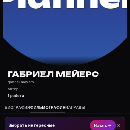
Частые вопросы о Габриел Мейерс
Где снимался Габриел Мейерс?
Фильмография Габриел Мейерс — на Movie Planner: ht
Какие фильмы снимал(а) Габриел Мейерс?
Полный список — на Movie Planner: https://movie-pla
Кто такой(ая) Габриел Мейерс?
Габриел Мейерс — Актер. Биография и роли на карто
Где открыть фильмографию Габриел Мейерс?
На Movie Planner: https://movie-planner.ru/s/7157756
ГАБРИЕЛ МЕЙЕРС
gabriel mayers
Актер
1 работа
БИОГРАФИЯ
ФИЛЬМОГРАФИЯ
НАГРАДЫ
×
Выбрать интересные
Начать