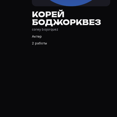
Полный список — на Movie Planner: https://movie-plann
Кто такой(ая) Корей Боджорквез?
КОРЕЙ
Корей Боджорквез — Актер. Биография и роли на карто
БОДЖОРКВЕЗ
Где открыть фильмографию Корей Боджорквез?
corey bojorquez
На Movie Planner: https://movie-planner.ru/s/7157933 —
Актер
2 работы