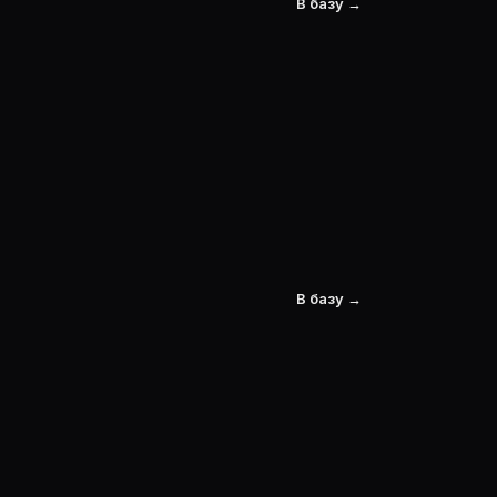
В базу →
В базу →