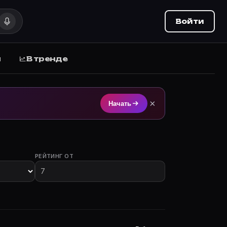
Войти
ы
В тренде
ем на Movie Planner (movie-planner.ru).
×
Начать
РЕЙТИНГ ОТ
лы с участием.