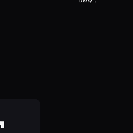
В базу →
и