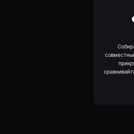
Собир
совместный
прикр
сравнивайт