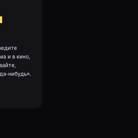
м
ведите
а и в кино,
вайте,
да-нибудь».