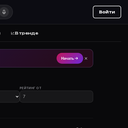
Войти
ы
В тренде
а Movie Planner (movie-planner.ru).
×
Начать
РЕЙТИНГ ОТ
участием.