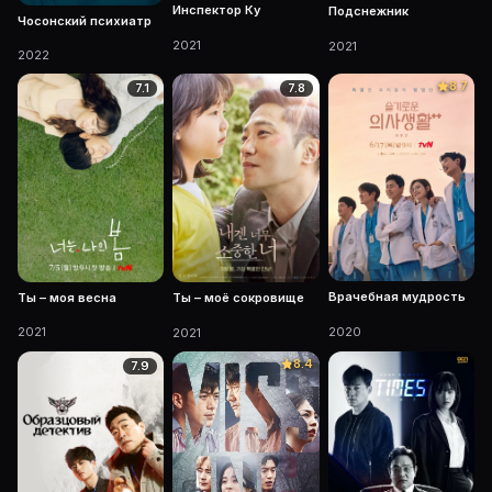
Инспектор Ку
Подснежник
Чосонский психиатр
2021
2021
2022
8.7
7.1
7.8
Врачебная мудрость
Ты – моя весна
Ты – моё сокровище
2020
2021
2021
8.4
7.9