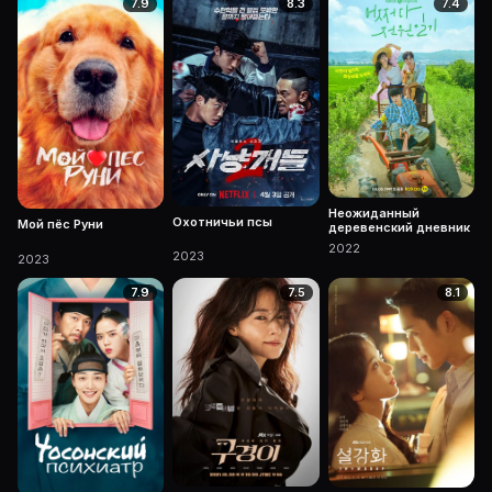
7.9
8.3
7.4
Неожиданный
Охотничьи псы
Мой пёс Руни
деревенский дневник
2022
2023
2023
7.9
7.5
8.1