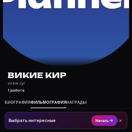
Где снимался Викие Кир?
Фильмография Викие Кир — на Movie Planner: https://
Какие фильмы снимал(а) Викие Кир?
Полный список — на Movie Planner: https://movie-pla
Кто такой(ая) Викие Кир?
Викие Кир — актёр. Биография и роли на карточке Mo
Где открыть фильмографию Викие Кир?
На Movie Planner: https://movie-planner.ru/s/7160819
ВИКИЕ КИР
vickie cyr
1 работа
БИОГРАФИЯ
ФИЛЬМОГРАФИЯ
НАГРАДЫ
×
Выбрать интересные
Начать