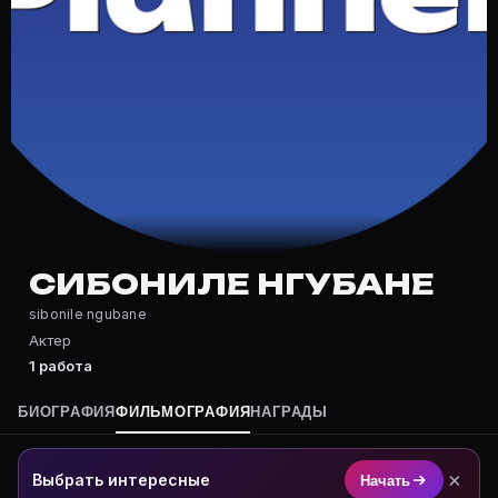
Частые вопросы о Сибониле Нгуба
Где снимался Сибониле Нгубане?
Фильмография Сибониле Нгубане — на Movie Planner: 
Какие фильмы снимал(а) Сибониле Нгубане?
Полный список — на Movie Planner: https://movie-pla
Кто такой(ая) Сибониле Нгубане?
Сибониле Нгубане — Актер. Биография и роли на кар
Где открыть фильмографию Сибониле Нгубане?
На Movie Planner: https://movie-planner.ru/s/7161342
СИБОНИЛЕ НГУБАНЕ
sibonile ngubane
Актер
1 работа
БИОГРАФИЯ
ФИЛЬМОГРАФИЯ
НАГРАДЫ
×
Выбрать интересные
Начать