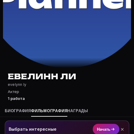
Частые вопросы о Евелинн Ли
Где снималась Евелинн Ли?
Фильмография Евелинн Ли — на Movie Planner: https:/
Какие фильмы снимал(а) Евелинн Ли?
Полный список — на Movie Planner: https://movie-plan
Кто такой(ая) Евелинн Ли?
Евелинн Ли — Актриса. Биография и роли на карточк
Где открыть фильмографию Евелинн Ли?
На Movie Planner: https://movie-planner.ru/s/7161515
ЕВЕЛИНН ЛИ
evelynn ly
Актер
1 работа
БИОГРАФИЯ
ФИЛЬМОГРАФИЯ
НАГРАДЫ
×
Выбрать интересные
Начать