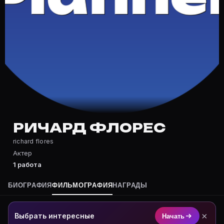
Частые вопросы о Ричард Флорес
Где снимался Ричард Флорес?
Фильмография Ричард Флорес — на Movie Planner: htt
Какие фильмы снимал(а) Ричард Флорес?
Полный список — на Movie Planner: https://movie-pla
Кто такой(ая) Ричард Флорес?
Ричард Флорес — Актер. Биография и роли на карточ
Где открыть фильмографию Ричард Флорес?
На Movie Planner: https://movie-planner.ru/s/7161582
РИЧАРД ФЛОРЕС
richard flores
Актер
1 работа
БИОГРАФИЯ
ФИЛЬМОГРАФИЯ
НАГРАДЫ
×
Выбрать интересные
Начать