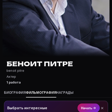
Частые вопросы о Беноит Питре
Где снимался Беноит Питре?
Фильмография Беноит Питре — на Movie Planner: http
Какие фильмы снимал(а) Беноит Питре?
Полный список — на Movie Planner: https://movie-pla
Кто такой(ая) Беноит Питре?
Беноит Питре — Актер. Биография и роли на карточк
Где открыть фильмографию Беноит Питре?
На Movie Planner: https://movie-planner.ru/s/7161760
БЕНОИТ ПИТРЕ
benoit pitre
Актер
1 работа
БИОГРАФИЯ
ФИЛЬМОГРАФИЯ
НАГРАДЫ
×
Выбрать интересные
Начать