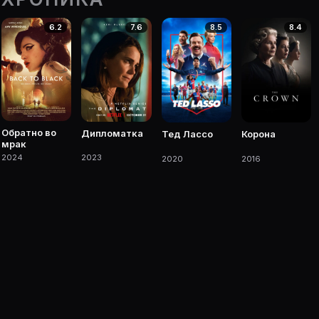
er.ru/s/7161761. Фильмы, сериалы, роли и фото.
6.2
7.6
8.5
8.4
чке Movie Planner.
 фильмы, сериалы, роли и фото.
Обратно во
Дипломатка
Тед Лассо
Корона
мрак
2024
2023
2020
2016