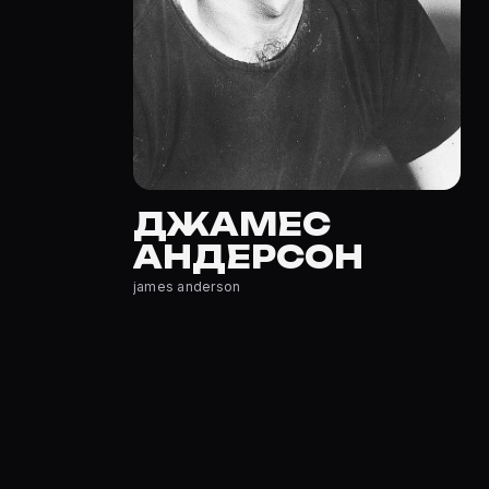
Полный список — на Movie Planner: https://movie-plann
Кто такой(ая) Джамес Андерсон?
Джамес Андерсон — актёр. Биография и роли на карто
Где открыть фильмографию Джамес Андерсон?
На Movie Planner: https://movie-planner.ru/s/7161761 —
ДЖАМЕС
АНДЕРСОН
james anderson