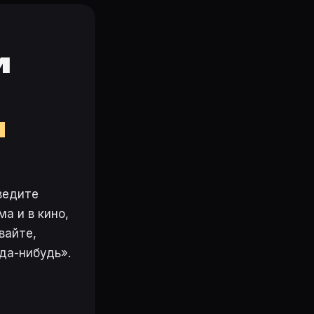
и
м
ведите
а и в кино,
вайте,
да-нибудь».