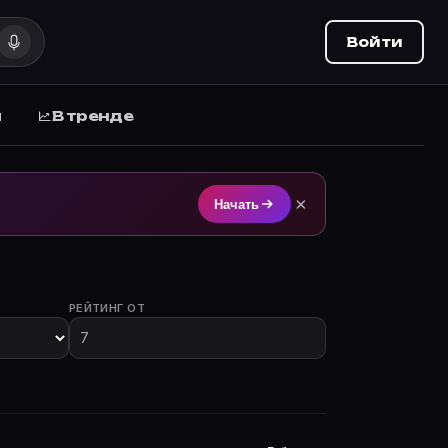
Войти
ы
В тренде
ка на Movie Planner.
×
Начать
РЕЙТИНГ ОТ
ы с участием.