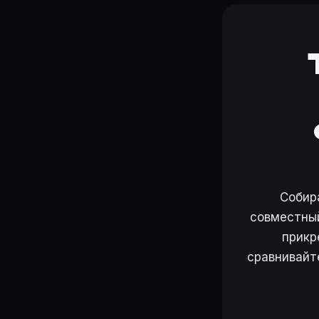
Собир
совместный
прикр
сравнивайт