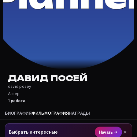
Частые вопросы о Давид Посей
Где снимался Давид Посей?
Фильмография Давид Посей — на Movie Planner: https
Какие фильмы снимал(а) Давид Посей?
Полный список — на Movie Planner: https://movie-pla
Кто такой(ая) Давид Посей?
Давид Посей — Актер. Биография и роли на карточке
Где открыть фильмографию Давид Посей?
На Movie Planner: https://movie-planner.ru/s/7161901
ДАВИД ПОСЕЙ
david posey
Актер
1 работа
БИОГРАФИЯ
ФИЛЬМОГРАФИЯ
НАГРАДЫ
×
Выбрать интересные
Начать