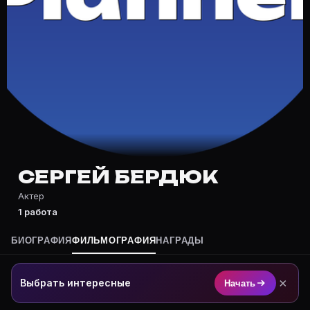
Частые вопросы о Сергей Бердюк
Где снимался Сергей Бердюк?
Фильмография Сергей Бердюк — на Movie Planner: htt
Какие фильмы снимал(а) Сергей Бердюк?
Полный список — на Movie Planner: https://movie-pla
Кто такой(ая) Сергей Бердюк?
Сергей Бердюк — Актер. Биография и роли на карточ
Где открыть фильмографию Сергей Бердюк?
На Movie Planner: https://movie-planner.ru/s/7162370
СЕРГЕЙ БЕРДЮК
Актер
1 работа
БИОГРАФИЯ
ФИЛЬМОГРАФИЯ
НАГРАДЫ
×
Выбрать интересные
Начать