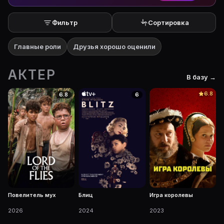
Фильтр
Сортировка
Главные роли
Друзья хорошо оценили
АКТЕР
В базу →
6.8
6.8
6
Повелитель мух
Блиц
Игра королевы
2026
2024
2023