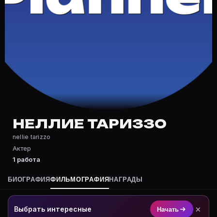
Частые вопросы о Неллие Тариззо
Где снималась Неллие Тариззо?
Фильмография Неллие Тариззо — на Movie Planner: ht
Какие фильмы снимал(а) Неллие Тариззо?
Полный список — на Movie Planner: https://movie-pla
Кто такой(ая) Неллие Тариззо?
Неллие Тариззо — Актриса. Биография и роли на кар
Где открыть фильмографию Неллие Тариззо?
На Movie Planner: https://movie-planner.ru/s/7164660
НЕЛЛИЕ ТАРИЗЗО
nellie tarizzo
Актер
1 работа
БИОГРАФИЯ
ФИЛЬМОГРАФИЯ
НАГРАДЫ
×
Выбрать интересные
Начать