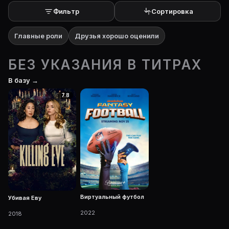
На Movie Planner: https://movie-planner.ru/s/7164881
Фильтр
Сортировка
Главные роли
Друзья хорошо оценили
БЕЗ УКАЗАНИЯ В ТИТРАХ
В базу →
7.8
Виртуальный футбол
Убивая Еву
2022
2018