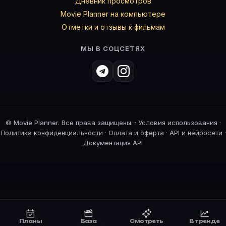
Дневник просмотров
Movie Planner на компьютере
Отметки и отзывы к фильмам
МЫ В СОЦСЕТЯХ
©
Movie Planner. Все права защищены. ·
Условия использования
·
Политика конфиденциальности
·
Оплата и оферта
·
API и нейросети
·
Документация API
Планы
База
Смотреть
В тренде
Планы
Смотреть
Премьеры
В тренде