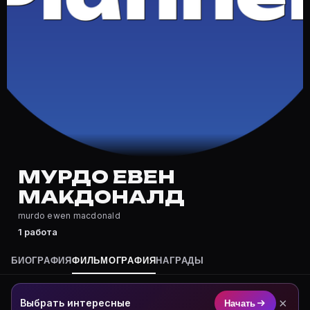
Где снимался Мурдо Евен Макдоналд?
Фильмография Мурдо Евен Макдоналд — на Movie Plann
Какие фильмы снимал(а) Мурдо Евен Макдоналд?
Полный список — на Movie Planner: https://movie-plan
Кто такой(ая) Мурдо Евен Макдоналд?
Мурдо Евен Макдоналд — актёр. Биография и роли на
Где открыть фильмографию Мурдо Евен Макдоналд
На Movie Planner: https://movie-planner.ru/s/7169117
МУРДО ЕВЕН
МАКДОНАЛД
murdo ewen macdonald
1 работа
БИОГРАФИЯ
ФИЛЬМОГРАФИЯ
НАГРАДЫ
×
Выбрать интересные
Начать