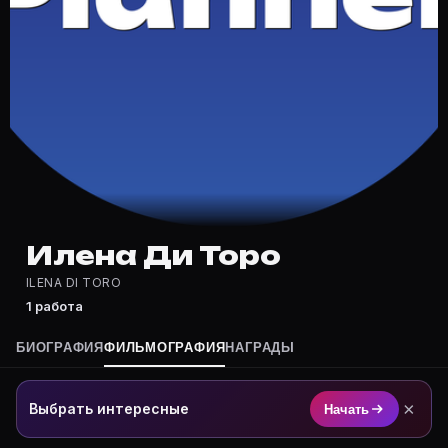
Где снимался Илена Ди Торо?
Фильмография Илена Ди Торо — на Movie Planner: htt
Какие фильмы снимал(а) Илена Ди Торо?
Полный список — на Movie Planner: https://movie-pla
Кто такой(ая) Илена Ди Торо?
Илена Ди Торо — актёр. Биография и роли на карточк
Где открыть фильмографию Илена Ди Торо?
На Movie Planner: https://movie-planner.ru/s/7169907
Илена Ди Торо
ILENA DI TORO
1 работа
БИОГРАФИЯ
ФИЛЬМОГРАФИЯ
НАГРАДЫ
×
Выбрать интересные
Начать