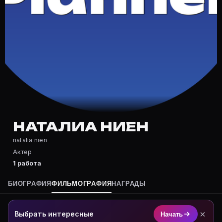
Частые вопросы о Наталиа Ниен
Где снималась Наталиа Ниен?
Фильмография Наталиа Ниен — на Movie Planner: http
Какие фильмы снимал(а) Наталиа Ниен?
Полный список — на Movie Planner: https://movie-pla
Кто такой(ая) Наталиа Ниен?
Наталиа Ниен — Актриса. Биография и роли на карто
Где открыть фильмографию Наталиа Ниен?
На Movie Planner: https://movie-planner.ru/s/7170102
НАТАЛИА НИЕН
natalia nien
Актер
1 работа
БИОГРАФИЯ
ФИЛЬМОГРАФИЯ
НАГРАДЫ
×
Выбрать интересные
Начать