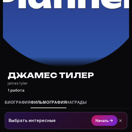
Где снимался Джамес Тилер?
Фильмография Джамес Тилер — на Movie Planner: http
Какие фильмы снимал(а) Джамес Тилер?
Полный список — на Movie Planner: https://movie-pla
Кто такой(ая) Джамес Тилер?
Джамес Тилер — актёр. Биография и роли на карточк
Где открыть фильмографию Джамес Тилер?
На Movie Planner: https://movie-planner.ru/s/7171847
ДЖАМЕС ТИЛЕР
james tyler
1 работа
БИОГРАФИЯ
ФИЛЬМОГРАФИЯ
НАГРАДЫ
×
Выбрать интересные
Начать