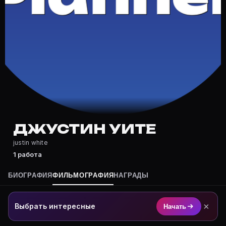
Где снимался Джустин Уите?
Фильмография Джустин Уите — на Movie Planner: https
Какие фильмы снимал(а) Джустин Уите?
Полный список — на Movie Planner: https://movie-pla
Кто такой(ая) Джустин Уите?
Джустин Уите — актёр. Биография и роли на карточк
Где открыть фильмографию Джустин Уите?
На Movie Planner: https://movie-planner.ru/s/7171852
ДЖУСТИН УИТЕ
justin white
1 работа
БИОГРАФИЯ
ФИЛЬМОГРАФИЯ
НАГРАДЫ
×
Выбрать интересные
Начать