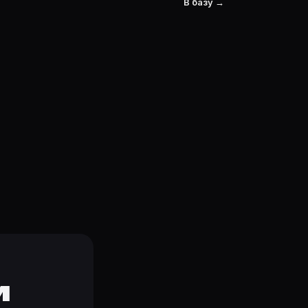
В базу →
и