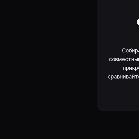
Собир
совместный
прикр
сравнивайт