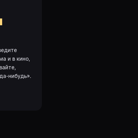
м
ведите
а и в кино,
вайте,
да-нибудь».