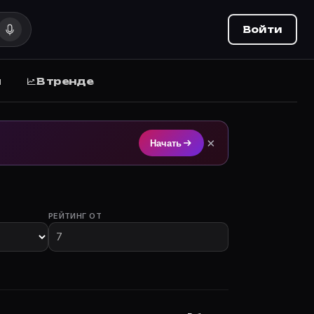
Войти
ы
В тренде
 Movie Planner.
×
Начать
РЕЙТИНГ ОТ
частием.