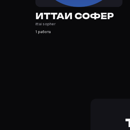
Где открыть фильмографию Иттаи Софер?
На Movie Planner: https://movie-planner.ru/s/7172648 —
ИТТАИ СОФЕР
ittai sopher
1 работа