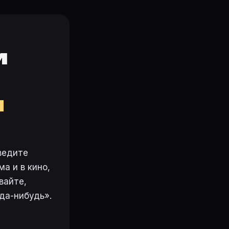
и
м
ведите
а и в кино,
вайте,
да-нибудь».