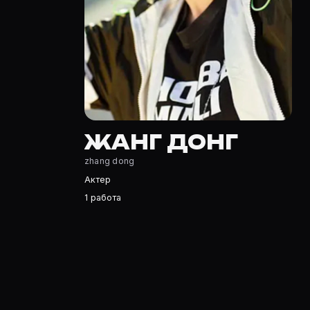
Жанг Донг — Актер. Биография и роли на карточке Mov
Где открыть фильмографию Жанг Донг?
На Movie Planner: https://movie-planner.ru/s/7172939 —
ЖАНГ ДОНГ
zhang dong
Актер
1 работа