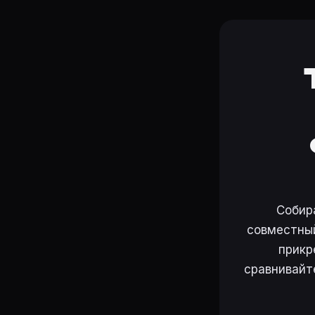
Собир
совместный
прикр
сравнивайт