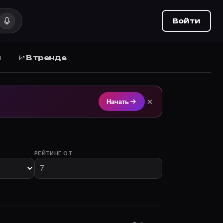
Войти
ы
В тренде
ovie Planner (movie-planner.ru).
×
Начать
РЕЙТИНГ ОТ
стием.