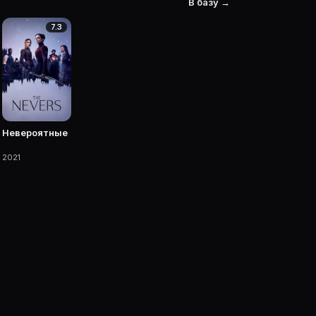
В базу →
 время заключить сделку до декабря. После права на 
7.3
вел «Барби». Сейчас, когда права еще у компании, ру
ись
астием.
Невероятные
2021