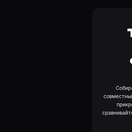
Собир
совместный
прикр
сравнивайт