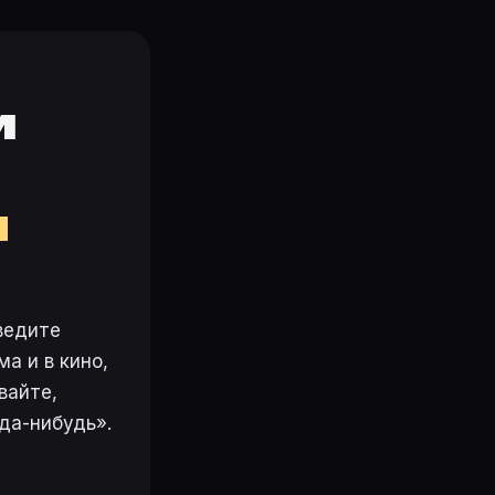
и
м
ведите
а и в кино,
вайте,
да-нибудь».