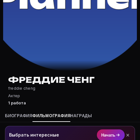
Частые вопросы о Фреддие Ченг
Где снимался Фреддие Ченг?
Фильмография Фреддие Ченг — на Movie Planner: https
Какие фильмы снимал(а) Фреддие Ченг?
Полный список — на Movie Planner: https://movie-pla
Кто такой(ая) Фреддие Ченг?
Фреддие Ченг — Актер. Биография и роли на карточк
Где открыть фильмографию Фреддие Ченг?
На Movie Planner: https://movie-planner.ru/s/7173551
ФРЕДДИЕ ЧЕНГ
freddie cheng
Актер
1 работа
БИОГРАФИЯ
ФИЛЬМОГРАФИЯ
НАГРАДЫ
×
Выбрать интересные
Начать