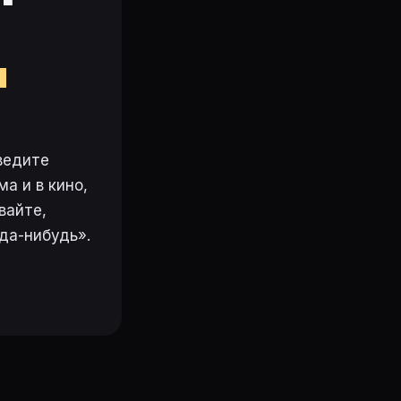
м
ведите
а и в кино,
вайте,
да-нибудь».