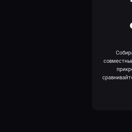
Собир
совместный
прикр
сравнивайт