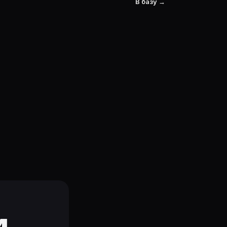
В базу →
и