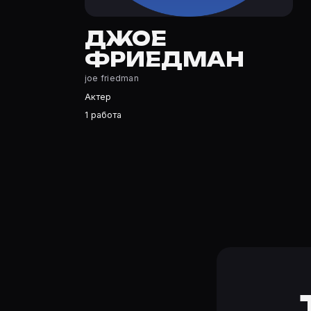
Джое Фриедман — Актер. Биография и роли на карточк
Где открыть фильмографию Джое Фриедман?
ДЖОЕ
На Movie Planner: https://movie-planner.ru/s/7174670 —
ФРИЕДМАН
joe friedman
Актер
1 работа