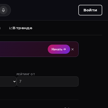
Войти
ы
В тренде
 на Movie Planner (movie-planner.ru).
×
Начать
РЕЙТИНГ ОТ
с участием.