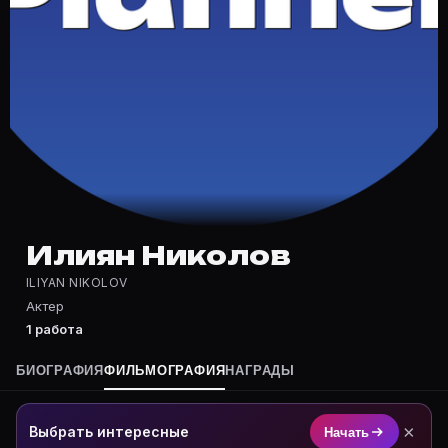
Частые вопросы о Илиян Николов
Где снимался Илиян Николов?
Фильмография Илиян Николов — на Movie Planner: htt
Какие фильмы снимал(а) Илиян Николов?
Полный список — на Movie Planner: https://movie-pla
Кто такой(ая) Илиян Николов?
Илиян Николов — Актер. Биография и роли на карточ
Где открыть фильмографию Илиян Николов?
На Movie Planner: https://movie-planner.ru/s/7175260
Илиян Николов
ILIYAN NIKOLOV
Актер
1 работа
БИОГРАФИЯ
ФИЛЬМОГРАФИЯ
НАГРАДЫ
×
Выбрать интересные
Начать