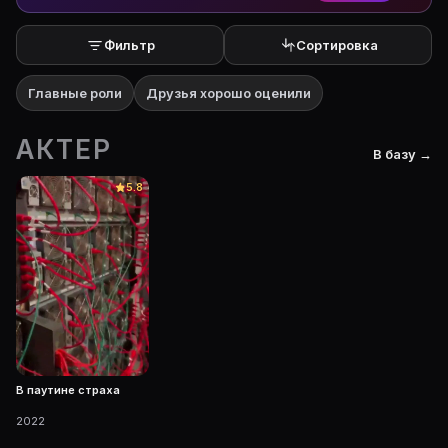
Фильтр
Сортировка
Главные роли
Друзья хорошо оценили
АКТЕР
В базу →
5.8
В паутине страха
2022