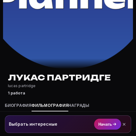
Где снимался Лукас Партридге?
Фильмография Лукас Партридге — на Movie Planner: h
Какие фильмы снимал(а) Лукас Партридге?
Полный список — на Movie Planner: https://movie-pla
Кто такой(ая) Лукас Партридге?
Лукас Партридге — актёр. Биография и роли на карт
Где открыть фильмографию Лукас Партридге?
На Movie Planner: https://movie-planner.ru/s/7175897
ЛУКАС ПАРТРИДГЕ
lucas partridge
1 работа
БИОГРАФИЯ
ФИЛЬМОГРАФИЯ
НАГРАДЫ
×
Выбрать интересные
Начать