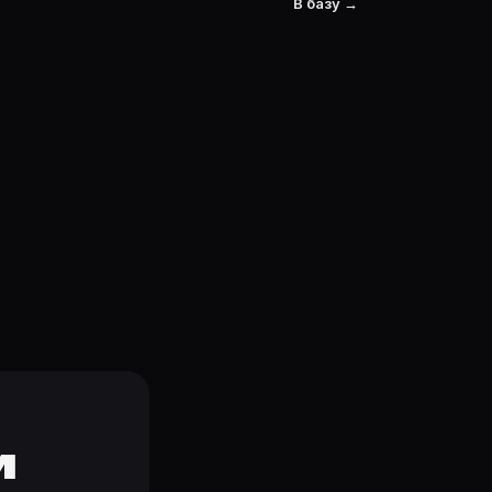
В базу →
и