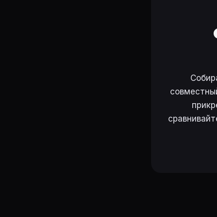
Собир
совместный
прикр
сравнивайт