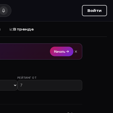
Войти
ы
В тренде
на Movie Planner (movie-planner.ru).
×
Начать
РЕЙТИНГ ОТ
астием.