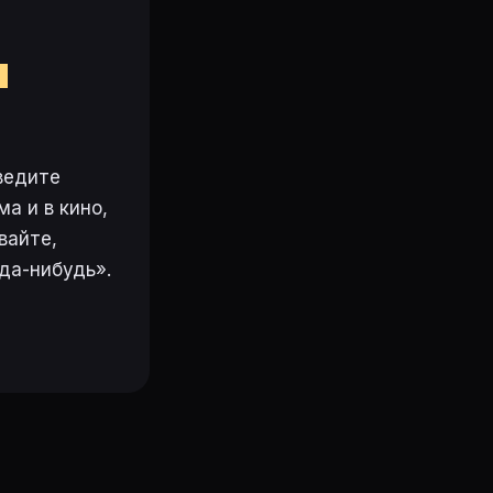
м
ведите
а и в кино,
вайте,
да-нибудь».