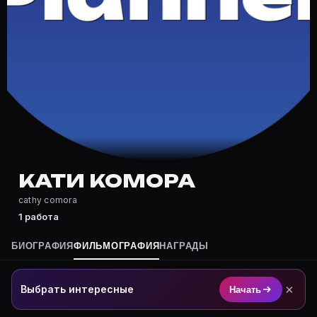
Где снимался Кати Комора?
Фильмография Кати Комора — на Movie Planner: https
Какие фильмы снимал(а) Кати Комора?
Полный список — на Movie Planner: https://movie-pla
Кто такой(ая) Кати Комора?
Кати Комора — актёр. Биография и роли на карточке 
Где открыть фильмографию Кати Комора?
На Movie Planner: https://movie-planner.ru/s/7176872
КАТИ КОМОРА
cathy comora
1 работа
БИОГРАФИЯ
ФИЛЬМОГРАФИЯ
НАГРАДЫ
×
Выбрать интересные
Начать