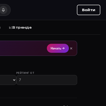
Войти
ы
В тренде
чка на Movie Planner.
×
Начать
РЕЙТИНГ ОТ
ы с участием.