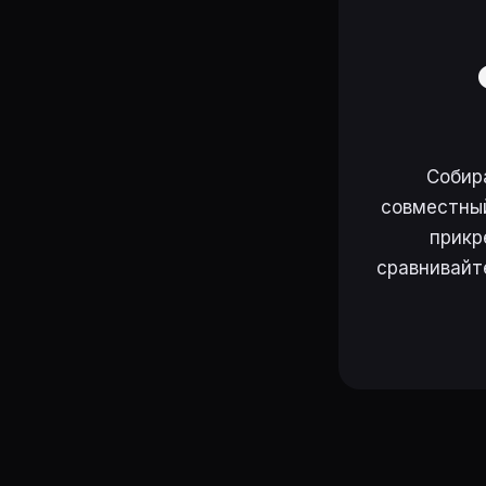
Собир
совместный
прикр
сравнивайт