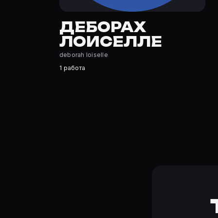
Где открыть фильмографию Деборах Лоиселле?
На Movie Planner: https://movie-planner.ru/s/7176950 —
ДЕБОРАХ
ЛОИСЕЛЛЕ
deborah loiselle
1 работа