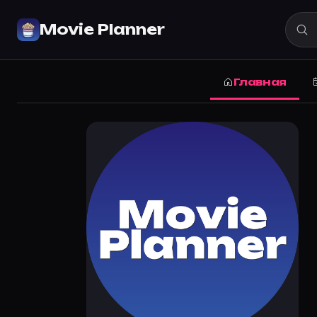
Деборах Лоиселле (Deborah Loisel
Movie Planner
Где снимался Деборах Лоиселле: все фильмы и сериа
Movie Planner
›
Актёры
›
Деборах Лоиселле (Deborah 
Главная
Фильмография Деборах Лоиселле
Деборах Лоиселле — где снимался, фильмография, биог
Все фильмы с Деборах Лоиселле
·
Movie Planner
Где снимался Деборах Лоиселле
Неразгаданные тайны
Частые вопросы о Деборах Лоиселл
Где снимался Деборах Лоиселле?
Фильмография Деборах Лоиселле — на Movie Planner: ht
Какие фильмы снимал(а) Деборах Лоиселле?
Полный список — на Movie Planner: https://movie-plann
Кто такой(ая) Деборах Лоиселле?
Деборах Лоиселле — актёр. Биография и роли на карто