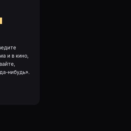
м
ведите
а и в кино,
вайте,
да-нибудь».