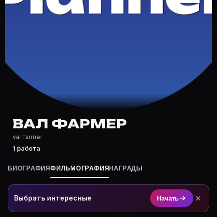
Где снимался Вал Фармер?
Фильмография Вал Фармер — на Movie Planner: https:
Какие фильмы снимал(а) Вал Фармер?
Полный список — на Movie Planner: https://movie-pla
Кто такой(ая) Вал Фармер?
Вал Фармер — актёр. Биография и роли на карточке M
Где открыть фильмографию Вал Фармер?
На Movie Planner: https://movie-planner.ru/s/7176956
ВАЛ ФАРМЕР
val farmer
1 работа
БИОГРАФИЯ
ФИЛЬМОГРАФИЯ
НАГРАДЫ
×
Выбрать интересные
Начать