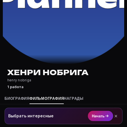
Где снимался Хенри Нобрига?
Фильмография Хенри Нобрига — на Movie Planner: htt
Какие фильмы снимал(а) Хенри Нобрига?
Полный список — на Movie Planner: https://movie-pla
Кто такой(ая) Хенри Нобрига?
Хенри Нобрига — актёр. Биография и роли на карточк
Где открыть фильмографию Хенри Нобрига?
На Movie Planner: https://movie-planner.ru/s/7176963
ХЕНРИ НОБРИГА
henry nobriga
1 работа
БИОГРАФИЯ
ФИЛЬМОГРАФИЯ
НАГРАДЫ
×
Выбрать интересные
Начать