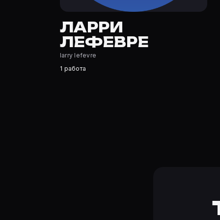
Где открыть фильмографию Ларри Лефевре?
На Movie Planner: https://movie-planner.ru/s/7177023 —
ЛАРРИ
ЛЕФЕВРЕ
larry lefevre
1 работа