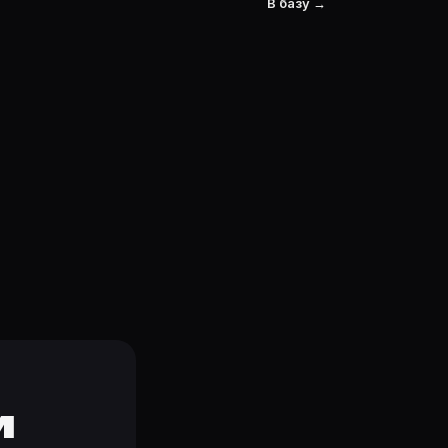
В базу →
и