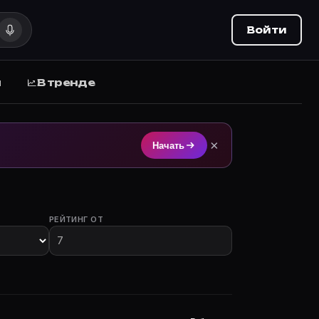
Войти
ы
В тренде
 на Movie Planner.
×
Начать
РЕЙТИНГ ОТ
 участием.