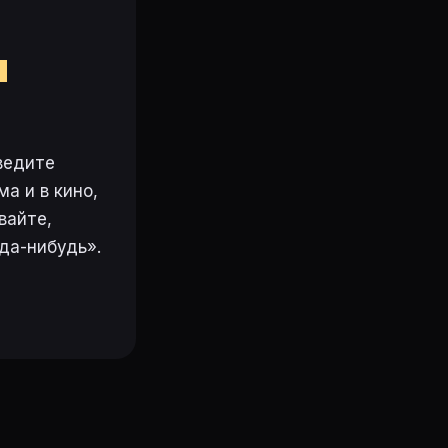
м
ведите
а и в кино,
вайте,
да-нибудь».