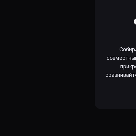
Собир
совместный
прикр
сравнивайт