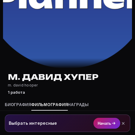
Где снимался М. Давид Хупер?
Фильмография М. Давид Хупер — на Movie Planner: htt
Какие фильмы снимал(а) М. Давид Хупер?
Полный список — на Movie Planner: https://movie-pla
Кто такой(ая) М. Давид Хупер?
М. Давид Хупер — актёр. Биография и роли на карточ
Где открыть фильмографию М. Давид Хупер?
На Movie Planner: https://movie-planner.ru/s/7177127
М. ДАВИД ХУПЕР
m. david hooper
1 работа
БИОГРАФИЯ
ФИЛЬМОГРАФИЯ
НАГРАДЫ
×
Выбрать интересные
Начать