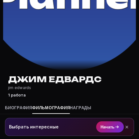
Где снимался Джим Едвардс?
Фильмография Джим Едвардс — на Movie Planner: http
Какие фильмы снимал(а) Джим Едвардс?
Полный список — на Movie Planner: https://movie-pla
Кто такой(ая) Джим Едвардс?
Джим Едвардс — актёр. Биография и роли на карточк
Где открыть фильмографию Джим Едвардс?
На Movie Planner: https://movie-planner.ru/s/7177136
ДЖИМ ЕДВАРДС
jim edwards
1 работа
БИОГРАФИЯ
ФИЛЬМОГРАФИЯ
НАГРАДЫ
×
Выбрать интересные
Начать