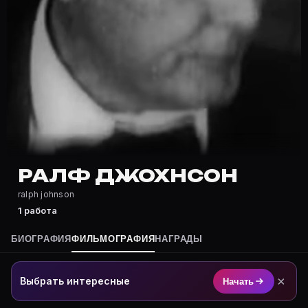
Где снимался Ралф Джохнсон?
Фильмография Ралф Джохнсон — на Movie Planner: htt
Какие фильмы снимал(а) Ралф Джохнсон?
Полный список — на Movie Planner: https://movie-pla
Кто такой(ая) Ралф Джохнсон?
Ралф Джохнсон — актёр. Биография и роли на карточ
Где открыть фильмографию Ралф Джохнсон?
На Movie Planner: https://movie-planner.ru/s/7177147
РАЛФ ДЖОХНСОН
ralph johnson
1 работа
БИОГРАФИЯ
ФИЛЬМОГРАФИЯ
НАГРАДЫ
×
Выбрать интересные
Начать