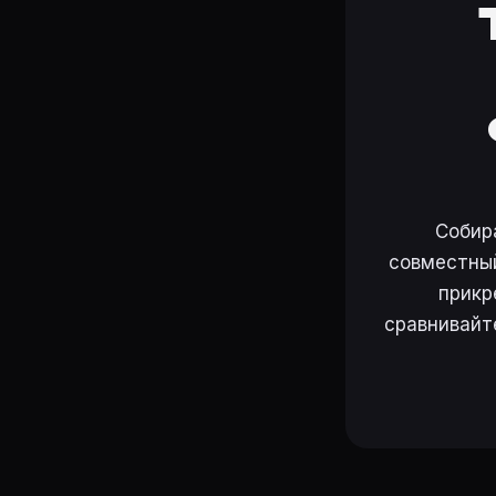
Собир
совместный
прикр
сравнивайт