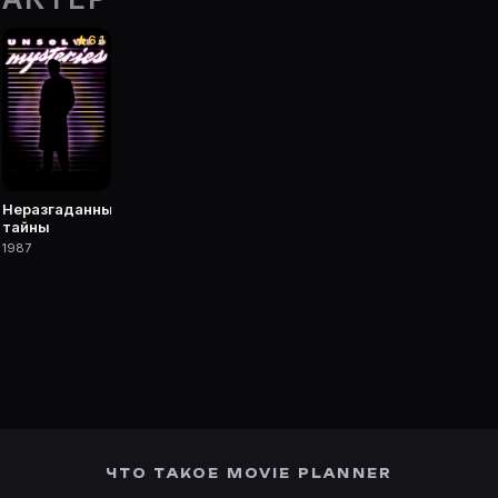
арточке Movie Planner.
6.1
 фильмы, сериалы, роли и фото.
Неразгаданные
тайны
1987
ЧТО ТАКОЕ MOVIE PLANNER