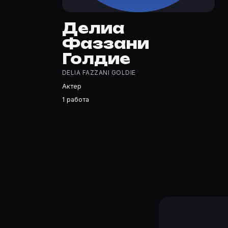
Делиа Фаззани Голдие — Актер. Биография и роли на к
Где открыть фильмографию Делиа Фаззани Голдие?
Делиа
На Movie Planner: https://movie-planner.ru/s/7177226 —
Фаззани
Голдие
DELIA FAZZANI GOLDIE
Актер
1 работа