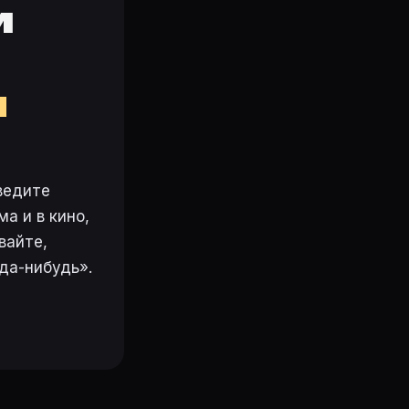
и
м
ведите
а и в кино,
вайте,
да-нибудь».